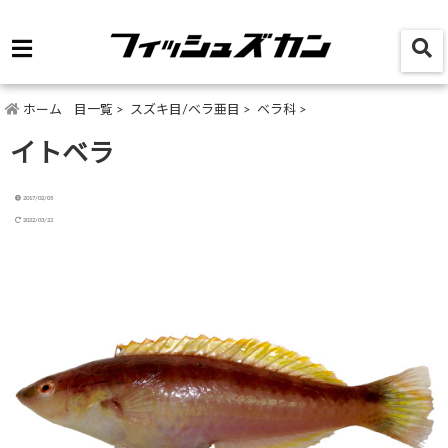
ホーム
目一覧
>
スズキ目/ベラ亜目
>
ベラ科
>
イトベラ
2017/02/05
2022/03/22