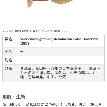
No.1005；静岡県沼津市 釣り 撮影日：2016/06/13 撮影者：maeda
Suezichthys gracilis
(Steindachner and Döderlein,
学名
1887)
英名
ー
別名
ー
分布
青森県，富山県～九州の日本海沿岸，千葉県～
九州の太平洋沿岸，屋久島，小笠原諸島，沖
縄．朝鮮半島，中国，台湾．
形態・生態
体は細長く、尾鰭基底に暗色班が１つある。また、雄は背