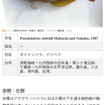
■
No.455；相模湾沿岸 釣り 採集日・撮影日：2018/08/12 撮影者：maeda
Pseudolabrus sieboldi
Mabuchi and Nakabo, 1997
学名
英名
ー
別名
ダイナンベラ、イソベラ
分布
津軽海峡〜九州西岸の日本海・東シナ海沿岸，
千葉県〜九州南岸の太平洋沿岸，屋久島，八丈
島．済州島，台湾．
形態・生態
本種はアカササノハベラに似るが眼の下を通る暗色線が胸