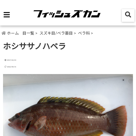
ホーム
目一覧
>
スズキ目/ベラ亜目
>
ベラ科
>
ホシササノハベラ
2017/02/04
2022/08/31