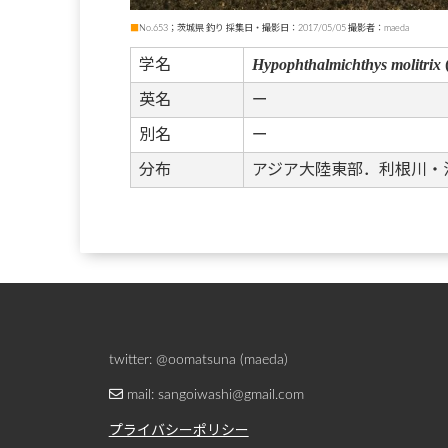
■
No.653；茨城県 釣り 採集日・撮影日：2017/05/05 撮影者：maeda
Hypophthalmichthys molitrix
学名
英名
ー
別名
ー
分布
アジア大陸東部．利根川・
twitter: @oomatsuna (maeda)
mail: sangoiwashi@gmail.com
プライバシーポリシー