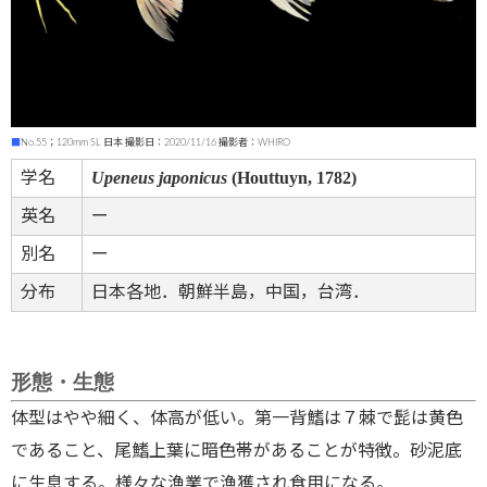
■
No.55；120mm SL 日本 撮影日：2020/11/16 撮影者：WHIRO
Upeneus japonicus
(Houttuyn, 1782)
学名
英名
ー
別名
ー
分布
日本各地．朝鮮半島，中国，台湾．
形態・生態
体型はやや細く、体高が低い。第一背鰭は７棘で髭は黄色
であること、尾鰭上葉に暗色帯があることが特徴。砂泥底
に生息する。様々な漁業で漁獲され食用になる。