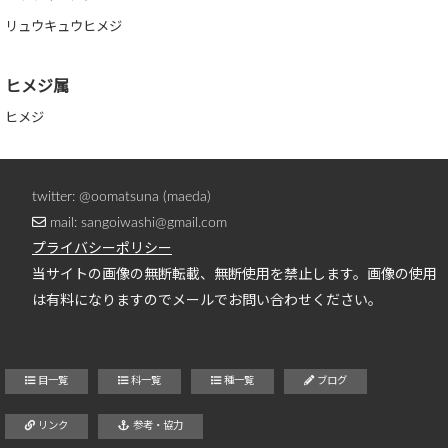
リュウキュウヒメジ
ヒメジ属
ヒメジ
twitter: @oomatsuna (maeda)
mail: sangoiwashi@gmail.com
プライバシーポリシー
当サイトの画像の無断転載、無断使用を禁止します。画像の使用
は有料になりますのでメールでお問い合わせください。
目一覧
科一覧
種一覧
ブログ
リンク
参考・協力