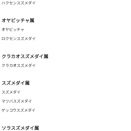
ハクセンスズメダイ
オヤビッチャ属
オヤビッチャ
ロクセンスズメダイ
クラカオスズメダイ属
クラカオスズメダイ
スズメダイ属
スズメダイ
マツバスズメダイ
ゲッコウスズメダイ
ソラスズメダイ属