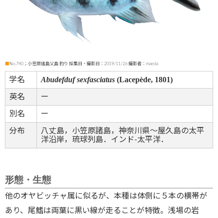
■
No.740；小笠原諸島父島 釣り 採集日・撮影日：2019/11/26 撮影者：maeda
Abudefduf sexfasciatus
(Lacepède, 1801)
学名
英名
ー
別名
ー
分布
八丈島，小笠原諸島，神奈川県～屋久島の太平
洋沿岸，琉球列島．インド-太平洋．
形態・生態
他のオヤビッチャ属に似るが、本種は体側に５本の横帯が
あり、尾鰭は両葉に黒い線が走ることが特徴。浅場の岩