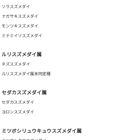
ソラスズメダイ
ナガサキスズメダイ
モンツキスズメダイ
ミナミイソスズメダイ
ルリスズメダイ属
ネズスズメダイ
ルリスズメダイ属未同定種
セダカスズメダイ属
セダカスズメダイ
ヨロンスズメダイ
ミツボシリュウキュウスズメダイ属