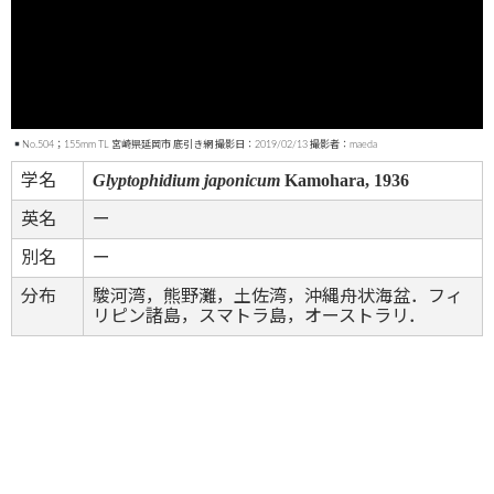
No.504；155mm TL 宮崎県延岡市 底引き網 撮影日：2019/02/13 撮影者：maeda
Glyptophidium japonicum
Kamohara, 1936
学名
英名
ー
別名
ー
分布
駿河湾，熊野灘，土佐湾，沖縄舟状海盆．フィ
リピン諸島，スマトラ島，オーストラリ．