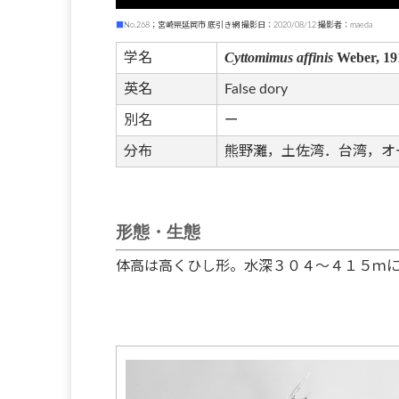
■
No.268；宮崎県延岡市 底引き網 撮影日：2020/08/12 撮影者：maeda
Cyttomimus affinis
Weber, 19
学名
英名
False dory
別名
ー
分布
熊野灘，土佐湾．台湾，オ
形態・生態
体高は高くひし形。水深３０４～４１５ｍ