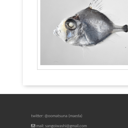
twitter: @oomatsuna (maeda)
mail: sangoiwashi@gmail.com