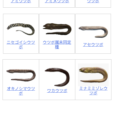
アミウツボ
アミメウツボ
ウツボ
ニセゴイシウツ
ウツボ属未同定
アセウツボ
ボ
種
ミナミミゾレウ
オキノシマウツ
ワカウツボ
ツボ
ボ