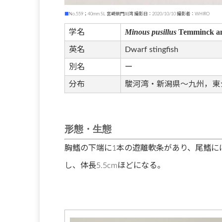
■
No.559；40mm SL 宮崎県門川湾 撮影日：2020/10/10 撮影者：WHIRO
Minous pusillus
Temminck and
学名
英名
Dwarf stingfish
別名
ー
分布
駿河湾・新潟県～九州，東
形態・生態
胸鰭の下端に1本の遊離軟条があり、尾鰭には
し、体長5.5cmほどになる。