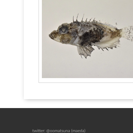
twitter: @oomatsuna (maeda)